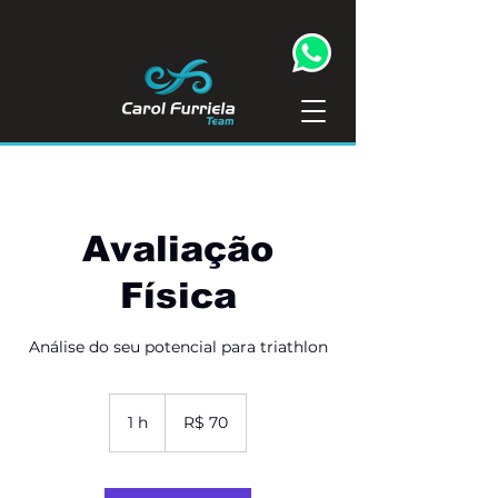
Avaliação
Física
Análise do seu potencial para triathlon
70
Reais
1 h
1
R$ 70
brasileiros